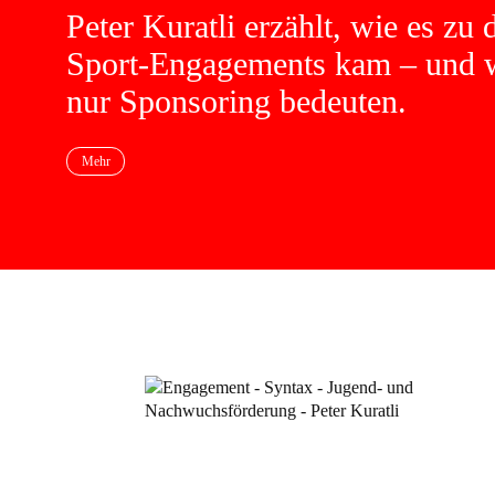
Peter Kuratli erzählt, wie es zu 
Sport-Engagements kam – und w
nur Sponsoring bedeuten.
Mehr