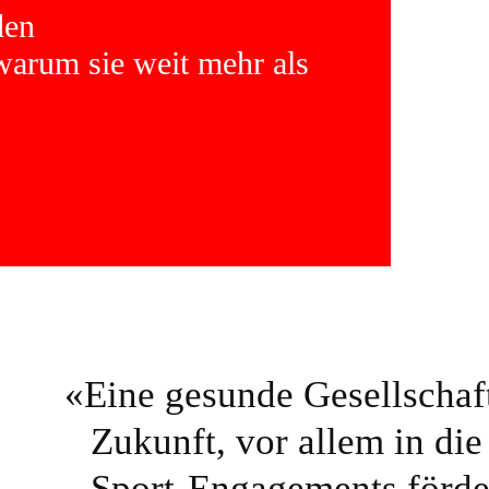
den
arum sie weit mehr als
«
Eine gesunde Gesellschaft 
Zukunft, vor allem in di
Sport-Engagements förde