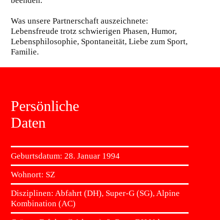
beenden.
Was unsere Partnerschaft auszeichnete:
Lebensfreude trotz schwierigen Phasen, Humor,
Lebensphilosophie, Spontaneität, Liebe zum Sport,
Familie.
Persönliche
Daten
Geburtsdatum:
28. Januar 1994
Wohnort:
SZ
Disziplinen:
Abfahrt (DH), Super-G (SG), Alpine
Kombination (AC)