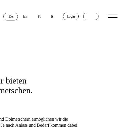
De
En
Fr
It
Login
r bieten
lmetschen.
nd Dolmetschern ermöglichen wir die
. Je nach Anlass und Bedarf kommen dabei