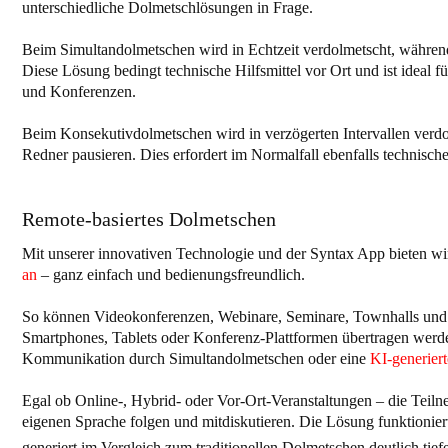
unterschiedliche Dolmetschlösungen in Frage.
Beim Simultandolmetschen wird in Echtzeit verdolmetscht, währen
Diese Lösung bedingt technische Hilfsmittel vor Ort und ist ideal f
und Konferenzen.
Beim Konsekutivdolmetschen wird in verzögerten Intervallen verd
Redner pausieren. Dies erfordert im Normalfall ebenfalls technische
Remote-basiertes Dolmetschen
Mit unserer innovativen Technologie und der Syntax App bieten w
an
– ganz einfach und bedienungsfreundlich.
So können Videokonferenzen, Webinare, Seminare, Townhalls und v
Smartphones, Tablets oder Konferenz-Plattformen übertragen werd
Kommunikation durch Simultandolmetschen oder eine
KI-generier
Egal ob Online-, Hybrid- oder Vor-Ort-Veranstaltungen – die Teil
eigenen Sprache folgen und mitdiskutieren. Die Lösung funktionier
generiert im Vergleich zum traditionellen Dolmetschen deutlich tief