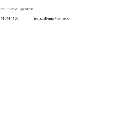
ity Officer & Operations
 44 344 44 33
tschaufelberger@syntax.ch