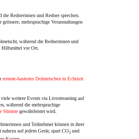
d die Rednerinnen und Redner sprechen.
ür grössere, mehrsprachige Veranstaltungen
olmetscht, während die Rednerinnen und
 Hilfsmittel vor Ort.
ir
remote-basiertes Dolmetschen in Echtzeit
iele weitere Events via Livestreaming auf
en, während die mehrsprachige
te Stimme
gewährleistet wird.
nehmerinnen und Teilnehmer können in ihrer
t nahezu auf jedem Gerät, spart CO
und
2
ere Kosten.